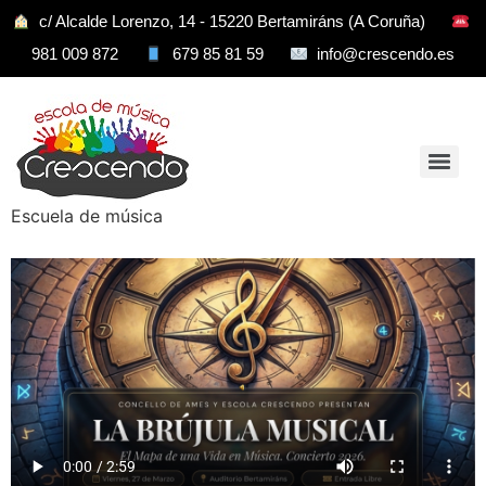
c/ Alcalde Lorenzo, 14 - 15220 Bertamiráns (A Coruña)
981 009 872
679 85 81 59
info@crescendo.es
Escuela de música